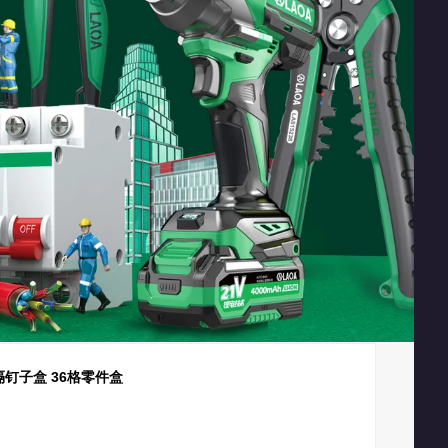
隔钉子盒 36格零件盒