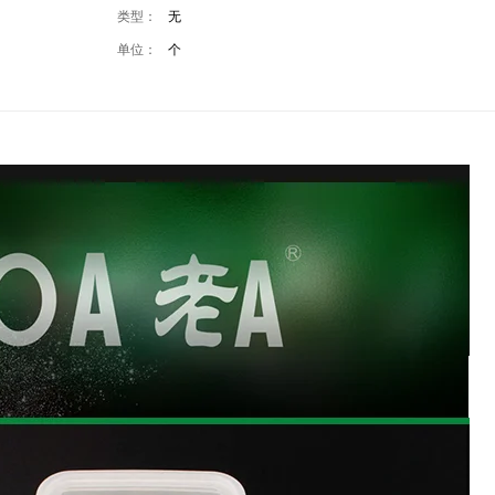
类型：
无
单位：
个