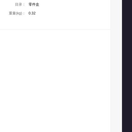
目录：
零件盒
重量(kg)：
0.32