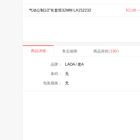
气动公制1/2"长套筒32MM LA152232
¥
23.80
/
商品详情
售后保障
商品评价(
190
)
品牌：
LAOA / 老A
条码：
无
包装规格：
无