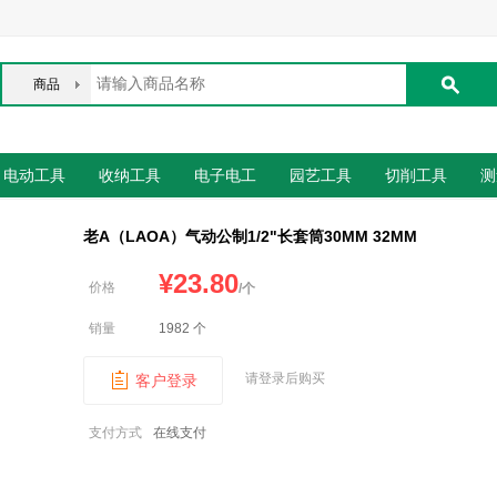
商品
电动工具
收纳工具
电子电工
园艺工具
切削工具
测
老A（LAOA）气动公制1/2"长套筒30MM 32MM
¥
23.80
价格
/个
销量
1982 个
请登录后购买
客户登录
支付方式
在线支付