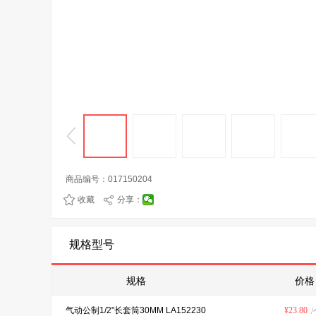
商品编号：
017150204
收藏
分享：
规格型号
规格
价格
气动公制1/2"长套筒30MM LA152230
¥
23.80
/