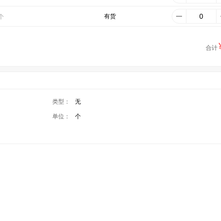
有货
个
合计
类型：
无
单位：
个