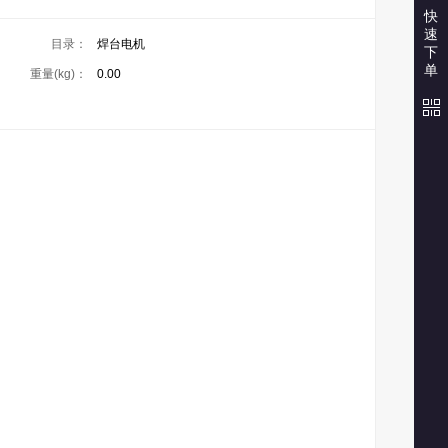
快
速
目录：
焊台电机
下
单
重量(kg)：
0.00