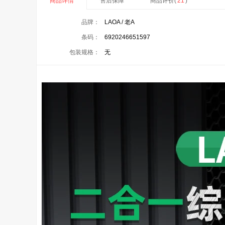
商品详情
售后保障
商品评价(
21
)
品牌：
LAOA / 老A
条码：
6920246651597
包装规格：
无