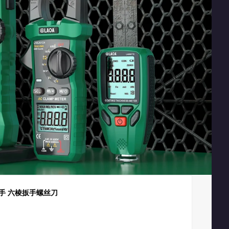
手 六棱扳手螺丝刀