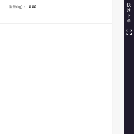
快
重量(kg)：
0.00
速
下
单