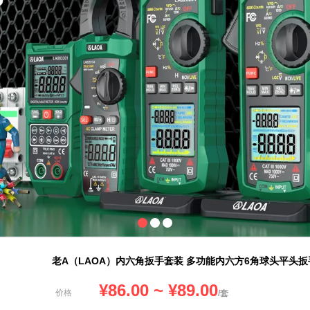
老A（LAOA）内六角扳手套装 多功能内六方6角球头平头扳
¥
86.00
~ ¥
89.00
价格
/套