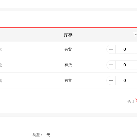
库存
有货
套
有货
套
有货
套
合计
类型：
无